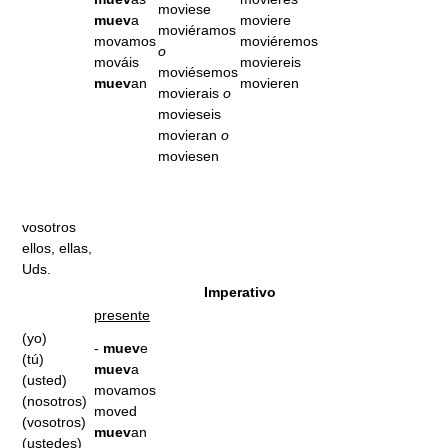
moviese
muev
a
moviere
moviéramos
movamos
moviéremos
o
mováis
moviereis
moviésemos
muev
an
movieren
movierais
o
movieseis
movieran
o
moviesen
vosotros
ellos, ellas,
Uds.
Imperativo
presente
(yo)
-
muev
e
(tú)
muev
a
(usted)
movamos
(nosotros)
moved
(vosotros)
muev
an
(ustedes)