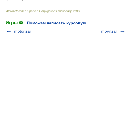
Wordreference Spanish Conjugations Dictionary
.
2013
.
Игры ⚽
Поможем написать курсовую
motorizar
movilizar