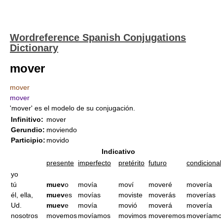
Wordreference Spanish Conjugations
Dictionary
mover
mover
mover
'mover' es el modelo de su conjugación.
Infinitivo:
mover
Gerundio:
moviendo
Participio:
movido
Indicativo
presente
imperfecto
pretérito
futuro
condiciona
yo
tú
muev
o
movía
moví
moveré
movería
él, ella,
muev
es
movías
moviste
moverás
moverías
Ud.
muev
e
movía
movió
moverá
movería
nosotros
movemos
movíamos
movimos
moveremos
moveríam