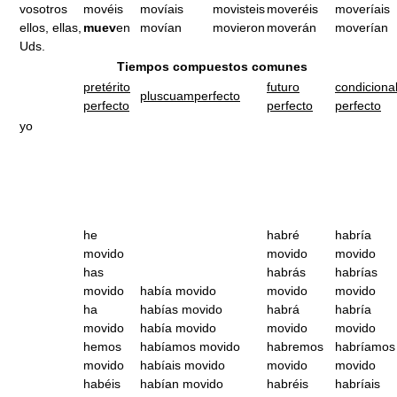
vosotros
movéis
movíais
movisteis
moveréis
moveríais
ellos, ellas,
muev
en
movían
movieron
moverán
moverían
Uds.
Tiempos compuestos comunes
pretérito
futuro
condiciona
pluscuamperfecto
perfecto
perfecto
perfecto
yo
he
habré
habría
movido
movido
movido
has
habrás
habrías
movido
había movido
movido
movido
ha
habías movido
habrá
habría
movido
había movido
movido
movido
hemos
habíamos movido
habremos
habríamos
movido
habíais movido
movido
movido
habéis
habían movido
habréis
habríais