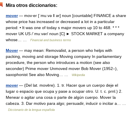
Mira otros diccionarios:
mover
— mov‧er [ˈmuːvə ǁ ər] noun [countable] FINANCE a share
whose price has increased or decreased a lot in a particular
period: • It was one of today s major movers up 10 to 468. * * *
mover UK US /ˈmuːvər/ noun [C] ► STOCK MARKET a company
whose… …
Financial and business terms
Mover
— may mean: Removalist, a person who helps with
packing, moving and storage Moving company In parliamentary
procedure, the person who introduces a motion (see also
seconder) Prime mover Unmoved mover Bob Mover (1952–),
saxophonist See also Moving… …
Wikipedia
mover
— (Del lat. movēre). 1. tr. Hacer que un cuerpo deje el
lugar o espacio que ocupa y pase a ocupar otro. U. t. c. prnl.) 2.
Menear o agitar una cosa o parte de algún cuerpo. Mover la
cabeza. 3. Dar motivo para algo; persuadir, inducir o incitar a… …
Diccionario de la lengua española