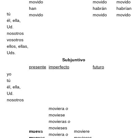
movido
movido
movido
han
habrán
habrían
tú
movido
movido
movido
él, ella,
Ud.
nosotros
vosotros
ellos, ellas,
Uds.
Subjuntivo
presente
imperfecto
futuro
yo
tú
él, ella,
Ud.
nosotros
moviera
o
moviese
movieras
o
movieses
muev
a
moviere
moviera
o
muev
as
movieres