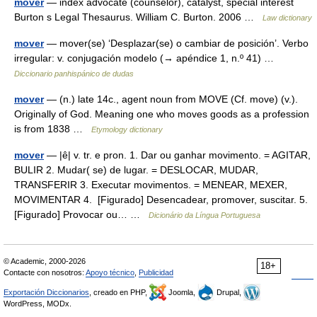
mover
— index advocate (counselor), catalyst, special interest
Burton s Legal Thesaurus. William C. Burton. 2006 …
Law dictionary
mover
— mover(se) ‘Desplazar(se) o cambiar de posición’. Verbo
irregular: v. conjugación modelo (→ apéndice 1, n.º 41) …
Diccionario panhispánico de dudas
mover
— (n.) late 14c., agent noun from MOVE (Cf. move) (v.).
Originally of God. Meaning one who moves goods as a profession
is from 1838 …
Etymology dictionary
mover
— |ê| v. tr. e pron. 1. Dar ou ganhar movimento. = AGITAR,
BULIR 2. Mudar( se) de lugar. = DESLOCAR, MUDAR,
TRANSFERIR 3. Executar movimentos. = MENEAR, MEXER,
MOVIMENTAR 4. [Figurado] Desencadear, promover, suscitar. 5.
[Figurado] Provocar ou… …
Dicionário da Língua Portuguesa
© Academic, 2000-2026
18+
Contacte con nosotros:
Apoyo técnico
,
Publicidad
Exportación Diccionarios
, creado en PHP,
Joomla,
Drupal,
WordPress, MODx.